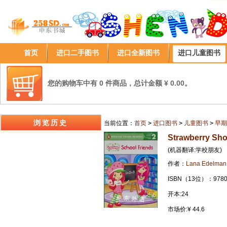
首页
进口二手图书
进口全新图书
进口儿童图书
您的购物车中有 0 件商品，总计金额 ¥ 0.00。
浏览历史
当前位置：
首页
>
进口图书
>
儿童图书
>
早期
Strawberry Sho
(机器翻译:学校朋友)
作者：
Lana Edelman
ISBN（13位）：9780
开本:24
市场价:¥ 44.6