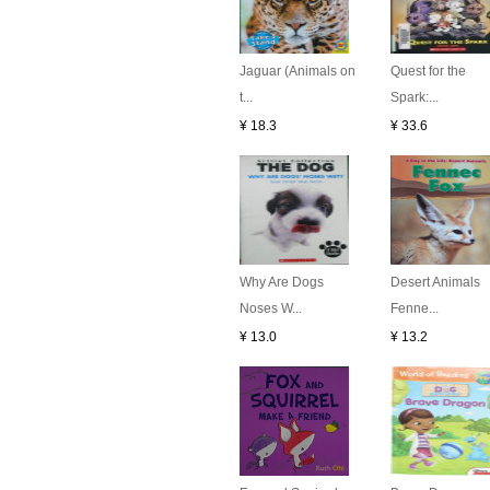
Jaguar (Animals on
Quest for the
t...
Spark:...
¥ 18.3
¥ 33.6
Why Are Dogs
Desert Animals
Noses W...
Fenne...
¥ 13.0
¥ 13.2