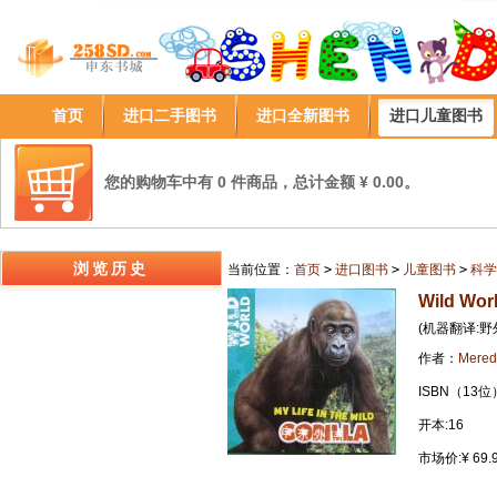
首页
进口二手图书
进口全新图书
进口儿童图书
您的购物车中有 0 件商品，总计金额 ¥ 0.00。
浏览历史
当前位置：
首页
>
进口图书
>
儿童图书
>
科学
Wild World
(机器翻译:
作者：
Meredi
ISBN（13位）
开本:16
市场价:¥ 69.