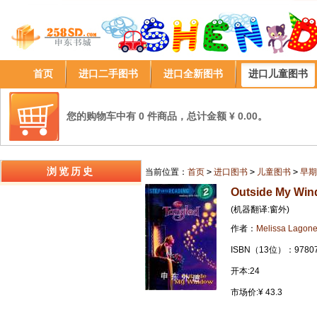
首页
进口二手图书
进口全新图书
进口儿童图书
您的购物车中有 0 件商品，总计金额 ¥ 0.00。
浏览历史
当前位置：
首页
>
进口图书
>
儿童图书
>
早期
Outside My Wi
(机器翻译:窗外)
作者：
Melissa Lagon
ISBN（13位）：97807
开本:24
市场价:¥ 43.3