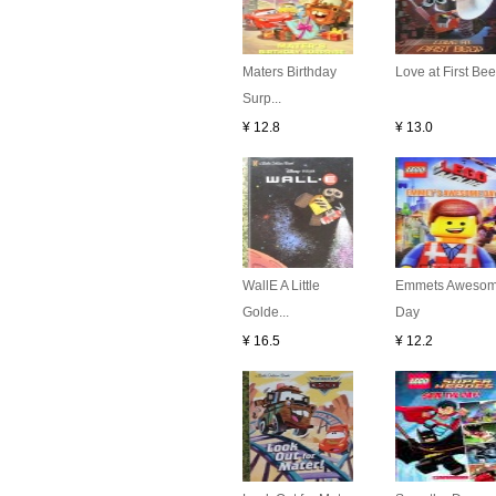
Maters Birthday
Love at First Be
Surp...
¥ 12.8
¥ 13.0
WallE A Little
Emmets Aweso
Golde...
Day
¥ 16.5
¥ 12.2