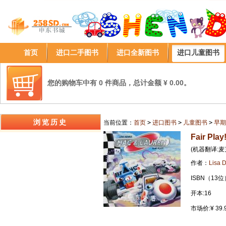
首页
进口二手图书
进口全新图书
进口儿童图书
您的购物车中有 0 件商品，总计金额 ¥ 0.00。
浏览历史
当前位置：
首页
>
进口图书
>
儿童图书
>
早期
Fair Play
(机器翻译:
作者：
Lisa 
ISBN（13位
开本:16
市场价:¥ 39.