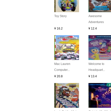
Toy Story
Awesome
Adventures
¥ 16.2
¥ 12.4
Mac Lauren
Welcome to
Computer...
Headquart...
¥ 20.8
¥ 13.4