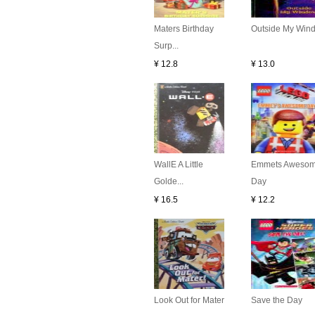
Maters Birthday
Outside My Win
Surp...
¥ 12.8
¥ 13.0
WallE A Little
Emmets Aweso
Golde...
Day
¥ 16.5
¥ 12.2
Look Out for Mater
Save the Day