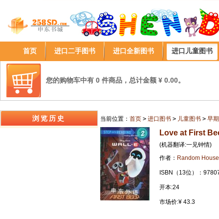
首页
进口二手图书
进口全新图书
进口儿童图书
您的购物车中有 0 件商品，总计金额 ¥ 0.00。
浏览历史
当前位置：
首页
>
进口图书
>
儿童图书
>
早期
Love at First B
(机器翻译:一见钟情)
作者：
Random House
ISBN（13位）：97807
开本:24
市场价:¥ 43.3