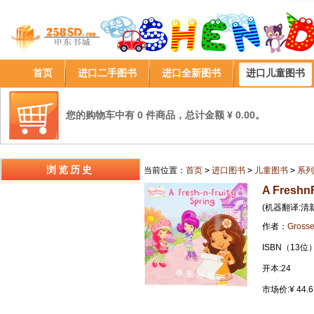
首页
进口二手图书
进口全新图书
进口儿童图书
您的购物车中有 0 件商品，总计金额 ¥ 0.00。
浏览历史
当前位置：
首页
>
进口图书
>
儿童图书
>
系列
A FreshnF
(机器翻译:
作者：
Grosse
ISBN（13位）
开本:24
市场价:¥ 44.6