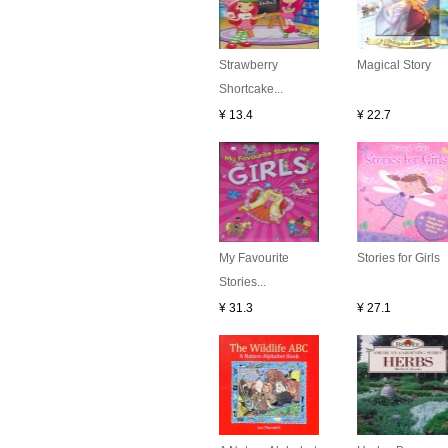
Strawberry
Magical Story
Shortcake...
¥ 13.4
¥ 22.7
My Favourite
Stories for Girls
Stories...
¥ 31.3
¥ 27.1