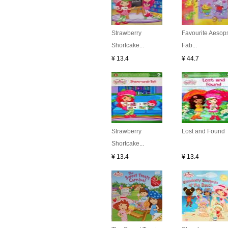
Strawberry
Favourite Aesop
Shortcake...
Fab...
¥ 13.4
¥ 44.7
Strawberry
Lost and Found
Shortcake...
¥ 13.4
¥ 13.4