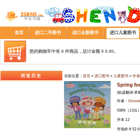
首页
进口二手图书
进口全新图书
进口儿童图书
您的购物车中有 0 件商品，总计金额 ¥ 0.00。
浏览历史
当前位置：
首页
>
进口图书
>
儿童图书
>
作者
Spring fo
(机器翻译:草
作者：
Grosse
ISBN（13位）
开本:12
市场价:¥ 52.6