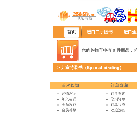
首页
进口二手图书
进口全
您的购物车中有 0 件商品，总计
->
儿童特装书（Special binding）
首次购物
订单查询
购物演示
订单查询
加入会员
取消订单
会员权益
订单状态
会员等级
欢迎选购