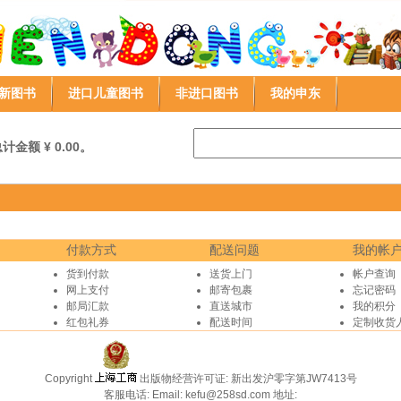
新图书
进口儿童图书
非进口图书
我的申东
金额 ¥ 0.00。
付款方式
配送问题
我的帐
货到付款
送货上门
帐户查询
网上支付
邮寄包裹
忘记密码
邮局汇款
直送城市
我的积分
红包礼券
配送时间
定制收货
Copyright
出版物经营许可证: 新出发沪零字第JW7413号
客服电话:
Email: kefu@258sd.com
地址: