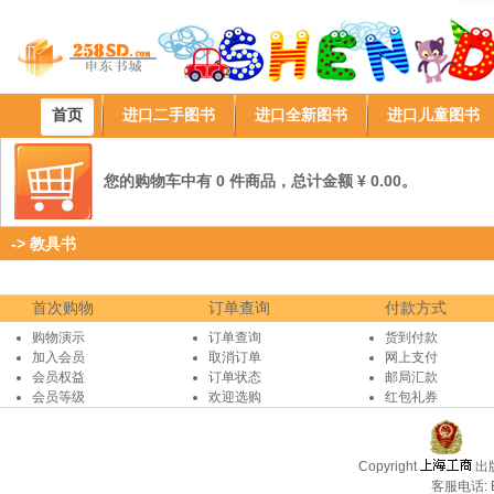
首页
进口二手图书
进口全新图书
进口儿童图书
您的购物车中有 0 件商品，总计金额 ¥ 0.00。
->
教具书
首次购物
订单查询
付款方式
购物演示
订单查询
货到付款
加入会员
取消订单
网上支付
会员权益
订单状态
邮局汇款
会员等级
欢迎选购
红包礼券
Copyright
出
客服电话: