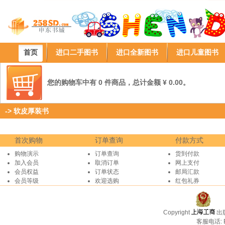
首页
进口二手图书
进口全新图书
进口儿童图书
您的购物车中有 0 件商品，总计金额 ¥ 0.00。
->
软皮厚装书
首次购物
订单查询
付款方式
购物演示
订单查询
货到付款
加入会员
取消订单
网上支付
会员权益
订单状态
邮局汇款
会员等级
欢迎选购
红包礼券
Copyright
出
客服电话: