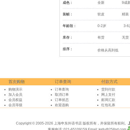
成色：
全新
9成
装帧：
软皮
精装
年龄段：
0-2岁
3-
库存：
有货
无货
排序：
价格从高到低
首次购物
订单查询
付款方式
购物演示
订单查询
货到付款
加入会员
取消订单
网上支付
会员权益
订单状态
邮局汇款
会员等级
欢迎选购
红包礼券
Copyright © 2005-2026 上海申东外语书店 版权所有，并保留所有权利。
客服电话: 021-65109159
Email: kefu@258sd.com