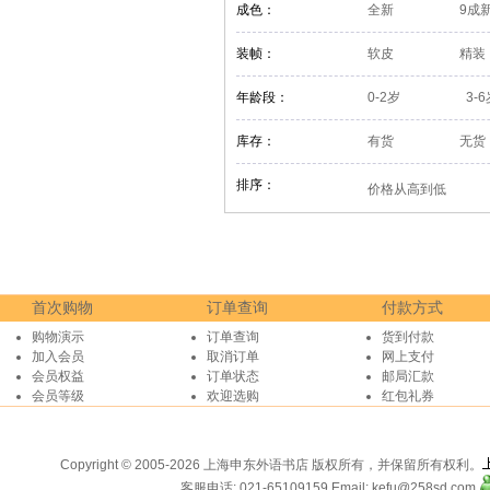
成色：
全新
9成
装帧：
软皮
精装
年龄段：
0-2岁
3-
库存：
有货
无货
排序：
价格从高到低
首次购物
订单查询
付款方式
购物演示
订单查询
货到付款
加入会员
取消订单
网上支付
会员权益
订单状态
邮局汇款
会员等级
欢迎选购
红包礼券
Copyright © 2005-2026 上海申东外语书店 版权所有，并保留所有权利。
客服电话: 021-65109159
Email: kefu@258sd.com