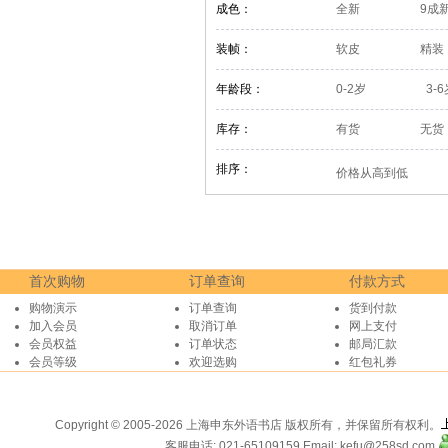
成色：
全新
9成
装帧：
软皮
精装
年龄段：
0-2岁
3-
库存：
有货
无货
排序：
价格从高到低
首次购物
订单查询
付款方式
购物演示
订单查询
货到付款
加入会员
取消订单
网上支付
会员权益
订单状态
邮局汇款
会员等级
欢迎选购
红包礼券
Copyright © 2005-2026 上海申东外语书店 版权所有，并保留所有权利。
客服电话: 021-65109159
Email: kefu@258sd.com