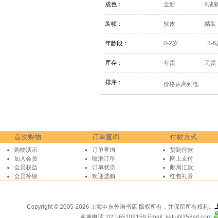
成色：
全新
9成
装帧：
软皮
精装
年龄段：
0-2岁
3-
库存：
有货
无货
排序：
价格从高到低
首次购物
订单查询
付款方式
购物演示
订单查询
货到付款
加入会员
取消订单
网上支付
会员权益
订单状态
邮局汇款
会员等级
欢迎选购
红包礼券
Copyright © 2005-2026 上海申东外语书店 版权所有，并保留所有权利。
客服电话: 021-65109159
Email: kefu@258sd.com