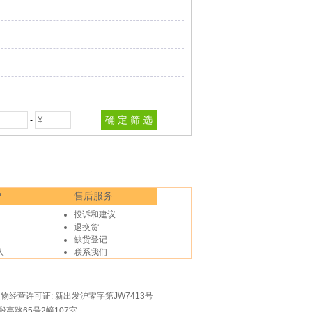
-
户
售后服务
投诉和建议
退换货
缺货登记
人
联系我们
物经营许可证: 新出发沪零字第JW7413号
殷高路65号2幢107室