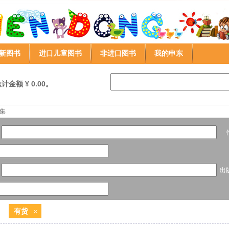
新图书
进口儿童图书
非进口图书
我的申东
金额 ¥ 0.00。
集
作
出
有货