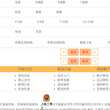
全新
9成新
8成新
7成新
软皮
精装
纸板
0-2岁
3-6岁
7-10岁
11-14岁
有货
无货
价格从高到低
价格从低到高
最新上架
<
首页
尾页
>
<
首页
尾页
>
付款方式
配送问题
我的帐
货到付款
送货上门
帐户查询
网上支付
邮寄包裹
忘记密码
邮局汇款
直送城市
我的积分
红包礼券
配送时间
定制收货
东外语书店 版权所有，并保留所有权利。
ICP备案证书号:
沪ICP备05051163号-1
出版
9159
Email: kefu@258sd.com
shendong_books@hotmail.com
地址: 上海宝山区