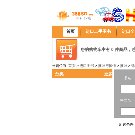
首页
进口二手图书
进口全
您的购物车中有 0 件商品，总计
当前位置:
首页
>
进口图书
>
推理与惊悚
>
推理
>
选
分类
更多
书名
中文名
所选条件