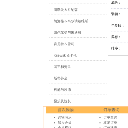
成色：
凯勒曼＆乔纳森
装帧：
凯洛格＆马尔讷戴维斯
年龄段：
凯尔尔曼与朱迪思
库存：
肯尼特＆雪莉
排序：
Kijewski＆卡伦
国王和劳里
斯蒂芬金
科赫与埃德
昆茨及院长
首次购物
订单查询
购物演示
订单查询
加入会员
取消订单
会员权益
订单状态