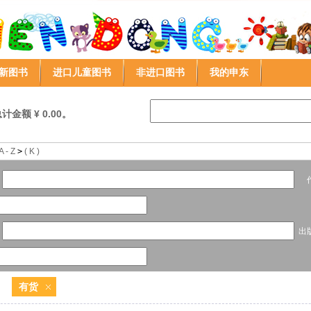
新图书
进口儿童图书
非进口图书
我的申东
金额 ¥ 0.00。
- Z
>
( K )
作
出
有货