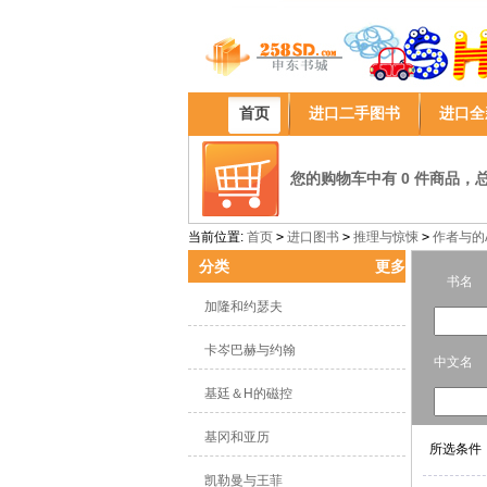
首页
进口二手图书
进口全
您的购物车中有 0 件商品，总计
当前位置:
首页
>
进口图书
>
推理与惊悚
>
作者与的A 
分类
更多
书名
加隆和约瑟夫
卡岑巴赫与约翰
中文名
基廷＆H的磁控
基冈和亚历
所选条件
凯勒曼与王菲