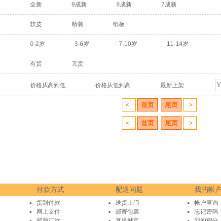
全新
9成新
8成新
7成新
软皮
精装
纸板
0-2岁
3-6岁
7-10岁
11-14岁
有货
无货
价格从高到低
价格从低到高
最新上架
<
首页
尾页
>
<
首页
尾页
>
付款方式
配送问题
我的帐
货到付款
送货上门
帐户查询
网上支付
邮寄包裹
忘记密码
邮局汇款
直送城市
我的积分