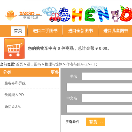
首页
进口二手图书
进口全新图书
进口儿童图书
您的购物车中有 0 件商品，总计金额 ¥ 0.00。
当前位置:
首页
>
进口图书
>
推理与惊悚
>
作者与的A - Z
>
( J )
分类
更多
书名
雅各布和乔妮
詹姆斯＆P.D.
中文名
扬切＆J.A.
有货
所选条件