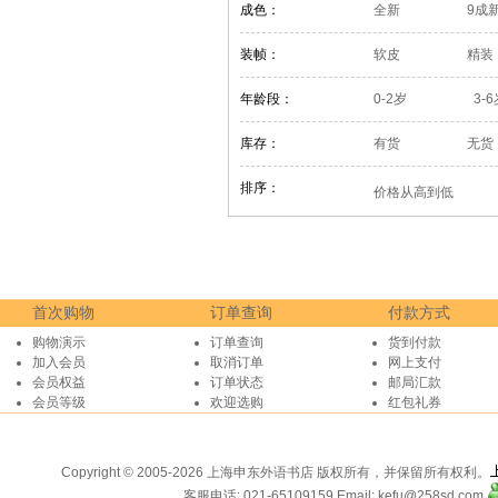
成色：
全新
9成
装帧：
软皮
精装
年龄段：
0-2岁
3-
库存：
有货
无货
排序：
价格从高到低
首次购物
订单查询
付款方式
购物演示
订单查询
货到付款
加入会员
取消订单
网上支付
会员权益
订单状态
邮局汇款
会员等级
欢迎选购
红包礼券
Copyright © 2005-2026 上海申东外语书店 版权所有，并保留所有权利。
客服电话: 021-65109159
Email: kefu@258sd.com