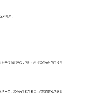
书区别开来，
举措不仅有助环保，同时也使得我们长时间手捧图
重切一刀，黑色的手指印和因为阅读而形成的卷曲