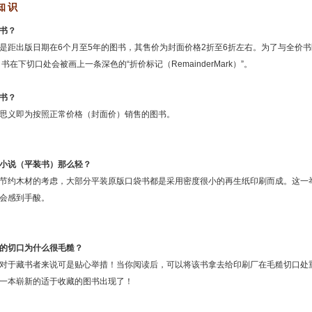
知识
书？
是距出版日期在
6个月至5年的图书，其售价为封面价格2折至6折左右。为了与全价
 书在下切口处会被画上一条深色的
“折价标记（RemainderMark）”。
书？
思义即为按照正常价格（封面价）销售的图书。
小说（平装书）那么轻？
节约木材的考虑，大部分平装原版口袋书都是采用密度很小的再生纸印刷而成。这一
会感到手酸。
的切口为什么很毛糙？
对于藏书者来说可是贴心举措！当你阅读后，可以将该书拿去给印刷厂在毛糙切口处
一本崭新的适于收藏的图书出现了！