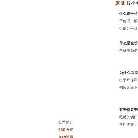
原版书小
什么是平价
平价书一般
少部分平价
什么是全价
全价书顾名
为什么口袋
出于环保和
书阅读而不
有些精装书
毛糙的切口
公司简介
立即消失，
付款方式
购物演示