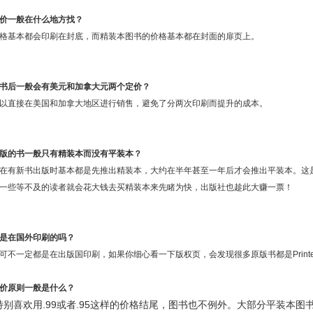
价一般在什么地方找？
格基本都会印刷在封底，而精装本图书的价格基本都在封面的扉页上。
书后一般会有美元和加拿大元两个定价？
以直接在美国和加拿大地区进行销售，避免了分两次印刷而提升的成本。
版的书一般只有精装本而没有平装本？
在有新书出版时基本都是先推出精装本，大约在半年甚至一年后才会推出平装本。这
一些等不及的读者就会花大钱去买精装本来先睹为快，出版社也趁此大赚一票！
是在国外印刷的吗？
可不一定都是在出版国印刷，如果你细心看一下版权页，会发现很多原版书都是
Print
价原则一般是什么？
特别喜欢用.99或者.95这样的价格结尾，图书也不例外。大部分平装本图书