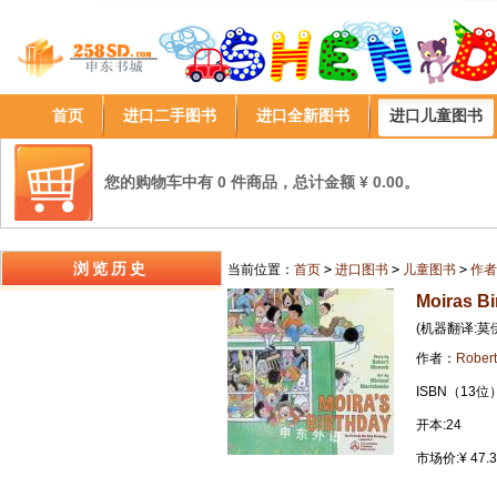
首页
进口二手图书
进口全新图书
进口儿童图书
您的购物车中有 0 件商品，总计金额 ¥ 0.00。
浏览历史
当前位置：
首页
>
进口图书
>
儿童图书
>
作者
Moiras Bi
(机器翻译:莫
作者：
Rober
ISBN（13位）
开本:24
市场价:¥ 47.3