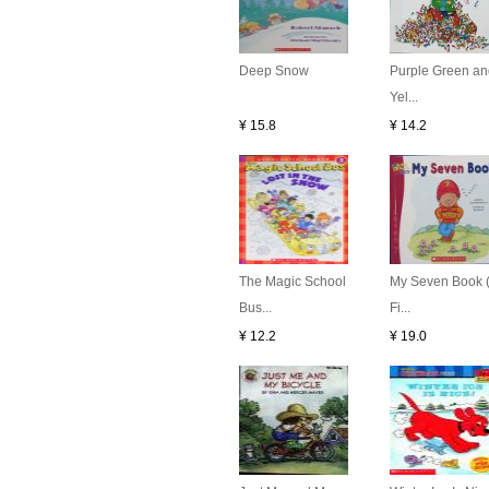
Deep Snow
Purple Green an
Yel...
¥ 15.8
¥ 14.2
The Magic School
My Seven Book 
Bus...
Fi...
¥ 12.2
¥ 19.0