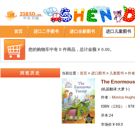
首页
进口二手图书
进口全新图书
进口儿童图书
您的购物车中有 0 件商品，总计金额 ¥ 0.00。
浏览历史
当前位置：
首页
>
进口图书
>
儿童图书
>
作者
The Enormous
(机器翻译:大萝卜)
作者：
Monica Hugh
ISBN（13位）：9781
开本:24
市场价:¥ 69.0