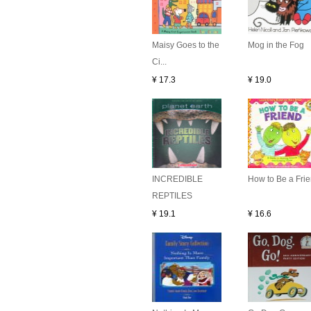
Maisy Goes to the
Mog in the Fog
Ci...
¥ 17.3
¥ 19.0
INCREDIBLE
How to Be a Fri
REPTILES
¥ 19.1
¥ 16.6