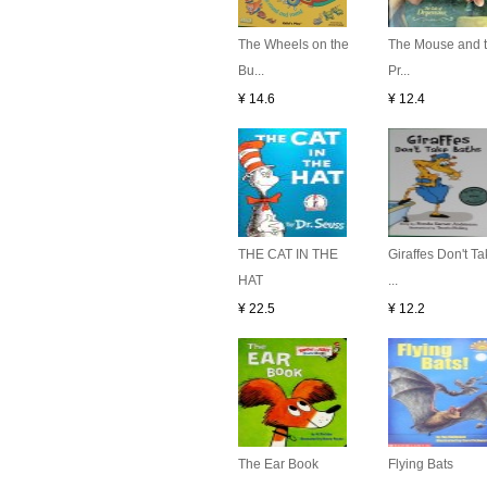
The Wheels on the
The Mouse and 
Bu...
Pr...
¥ 14.6
¥ 12.4
THE CAT IN THE
Giraffes Don't T
HAT
...
¥ 22.5
¥ 12.2
The Ear Book
Flying Bats