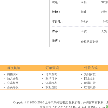
成色：
全新
9成
装帧：
软皮
精装
年龄段：
0-2岁
3-
库存：
有货
无货
排序：
价格从高到低
首次购物
订单查询
付款方式
购物演示
订单查询
货到付款
加入会员
取消订单
网上支付
会员权益
订单状态
邮局汇款
会员等级
欢迎选购
红包礼券
Copyright © 2005-2026 上海申东外语书店 版权所有，并保留所有权利。
客服电话: 021-65109159
Email: kefu@258sd.com